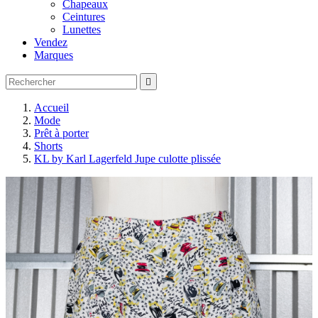
Chapeaux
Ceintures
Lunettes
Vendez
Marques

Accueil
Mode
Prêt à porter
Shorts
KL by Karl Lagerfeld Jupe culotte plissée