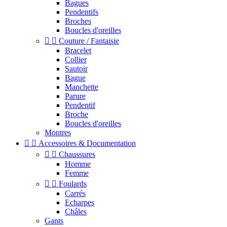
Bagues
Pendentifs
Broches
Boucles d'oreilles


Couture / Fantaisie
Bracelet
Collier
Sautoir
Bague
Manchette
Parure
Pendentif
Broche
Boucles d'oreilles
Montres


Accessoires & Documentation


Chaussures
Homme
Femme


Foulards
Carrés
Echarpes
Châles
Gants