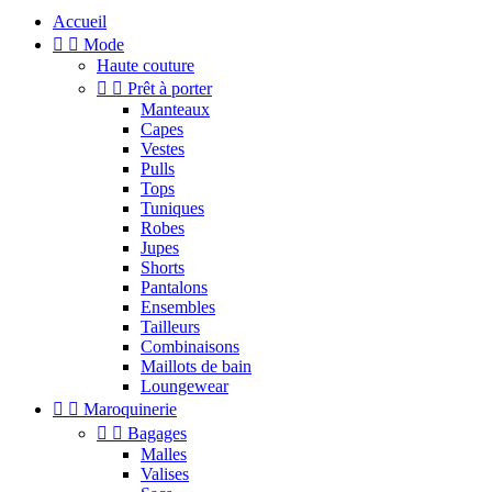
Accueil


Mode
Haute couture


Prêt à porter
Manteaux
Capes
Vestes
Pulls
Tops
Tuniques
Robes
Jupes
Shorts
Pantalons
Ensembles
Tailleurs
Combinaisons
Maillots de bain
Loungewear


Maroquinerie


Bagages
Malles
Valises