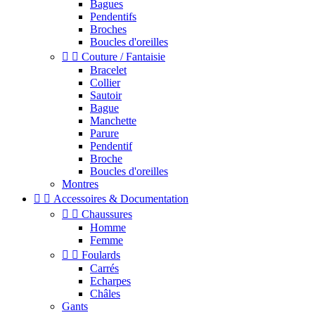
Bagues
Pendentifs
Broches
Boucles d'oreilles


Couture / Fantaisie
Bracelet
Collier
Sautoir
Bague
Manchette
Parure
Pendentif
Broche
Boucles d'oreilles
Montres


Accessoires & Documentation


Chaussures
Homme
Femme


Foulards
Carrés
Echarpes
Châles
Gants