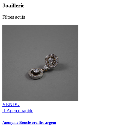
Joaillerie
Filtres actifs
VENDU

Aperçu rapide
Anonyme Boucle oreilles argent